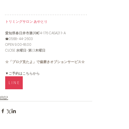
トリミングサロン あやとり
愛知県春日井市勝川町4-176 CASA21 1-A
☎0568-44-2603
OPEN 9:00~18:00
CLOSE 水曜日･第1,3木曜日
☆「ブログ見たよ」で歯磨きオプションサービス☆
▼ご予約はこちらから
L I N E
日記