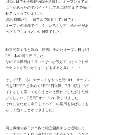
6月20日で王子動物病院を退職し、オープンまで日
にちがあったのでバイトとして週20時間までで働か
せてもらっていました。
週20時間だと、1日フルで出勤して2日です。
オープンの準備で忙しく、いろんな打ち合わせがあ
ったのでちょうどいい日数でした。
独立開業すると決め、最初に決めたオープン日は1月
11日、私の誕生日でした。
なので退職日は12月いっぱいと伝えていたのですが
テナントが見つからず、ずるずると夏に・・・。
そして5月ごろにテナントをやっと見つけ、オープン
日を7月28日と決めて6月20日退職、7月中頃までバ
イトとして雇ってもらうという流れでしたがまた伸
びてしまい、9月5日オープンに決まりました。
それに合わせて今日までバイトの雇用も伸ばしても
らって働くことができました。
同じ職種で春日井市内で独立開業すると退職して、
ここまでしてくれる会社ほかにあるんでしょうか？