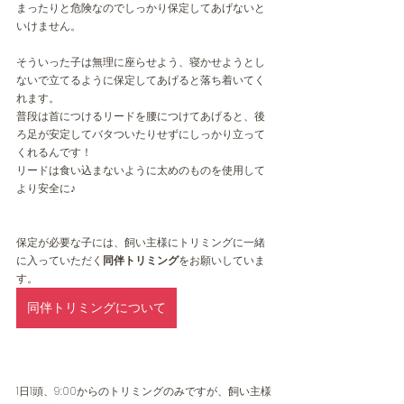
まったりと危険なのでしっかり保定してあげないと
いけません。
そういった子は無理に座らせよう、寝かせようとし
ないで立てるように保定してあげると落ち着いてく
れます。
普段は首につけるリードを腰につけてあげると、後
ろ足が安定してバタついたりせずにしっかり立って
くれるんです！
リードは食い込まないように太めのものを使用して
より安全に♪
保定が必要な子には、飼い主様にトリミングに一緒
に入っていただく
同伴トリミング
をお願いしていま
す。
同伴トリミングについて
1日1頭、9:00からのトリミングのみですが、飼い主様