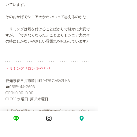
いています。
そのおかげでシニア犬かわいいって思えるのかな。
トリミングは気を付けることばかりで確かに大変で
すが、「できなくなった」ことよりもシニア犬のそ
の時にしかないやさしい雰囲気を味わっています♪
トリミングサロン あやとり
愛知県春日井市勝川町4-176 CASA21 1-A
☎0568-44-2603
OPEN 9:00~18:00
CLOSE 水曜日･第1,3木曜日
☆「ブログ見たよ」で歯磨きオプションサービス☆
▼ご予約はこちらから
L I N E